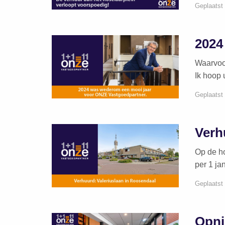
Geplaatst 
2024
Waarvoor
Ik hoop 
Geplaatst 
Verh
Op de h
per 1 ja
Geplaatst
Opni