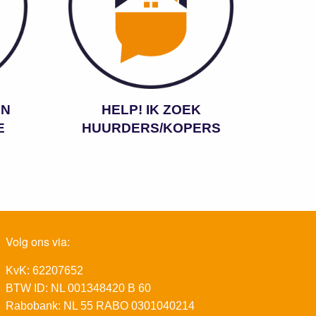
EN
HELP! IK ZOEK
E
HUURDERS/KOPERS
Volg ons via:
KvK: 62207652
BTW ID: NL 001348420 B 60
Rabobank: NL 55 RABO 0301040214