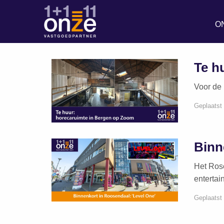
O
Te h
Voor de 
Geplaatst 
Binn
Het Rose
entertai
Geplaatst 