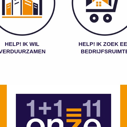
HELP! IK WIL
HELP! IK ZOEK E
VERDUURZAMEN
BEDRIJFSRUIMT