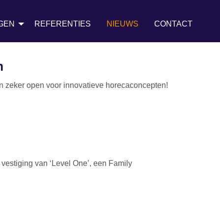
GEN
REFERENTIES
NIEUWS
CONTACT
m
aan zeker open voor innovatieve horecaconcepten!
estiging van ‘Level One’, een Family