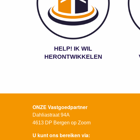
HELP! IK WIL
HERONTWIKKELEN
ONZE Vastgoedpartner
Dahliastraat 94A
4613 DP
Bergen op Zoom
U kunt ons bereiken via: