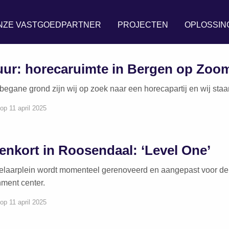
NZE VASTGOEDPARTNER
PROJECTEN
OPLOSSIN
uur: horecaruimte in Bergen op Zoo
begane grond zijn wij op zoek naar een horecapartij en wij st
op 11 april 2025
enkort in Roosendaal: ‘Level One’
laarplein wordt momenteel gerenoveerd en aangepast voor de v
nment center.
op 11 april 2025