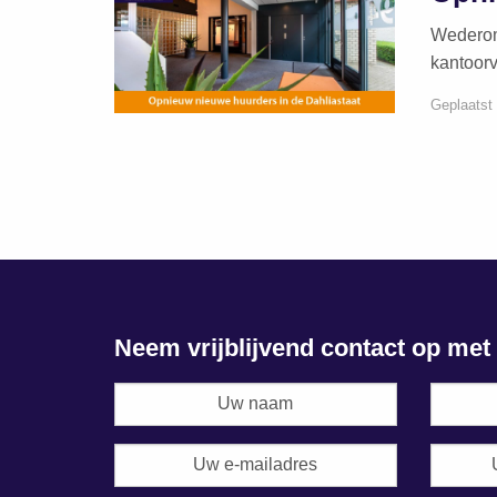
Wederom 
kantoor
Geplaatst
Neem vrijblijvend contact op me