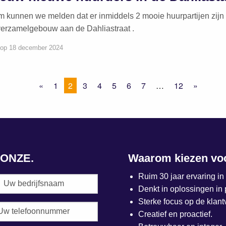
kunnen we melden dat er inmiddels 2 mooie huurpartijen zijn 
verzamelgebouw aan de Dahliastraat .
 op 18 december 2024
«
1
2
3
4
5
6
7
…
12
»
t ONZE.
Waarom kiezen vo
Ruim 30 jaar ervaring i
Denkt in oplossingen in 
Sterke focus op de klant
Creatief en proactief.