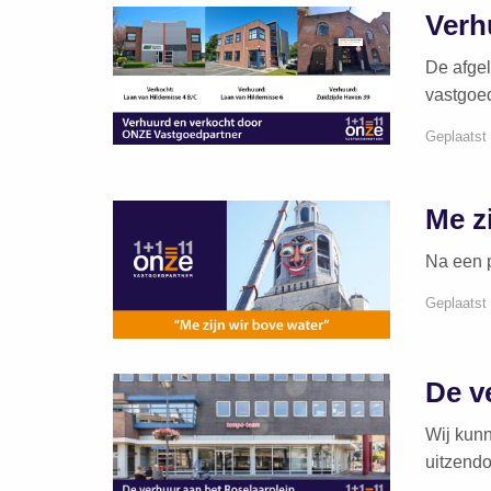
Verh
De afgel
vastgoe
Geplaatst
Me z
Na een p
Geplaatst
De v
Wij kunn
uitzend