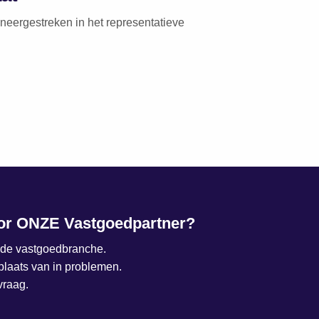
neergestreken in het representatieve
or ONZE Vastgoedpartner?
n de vastgoedbranche.
plaats van in problemen.
vraag.