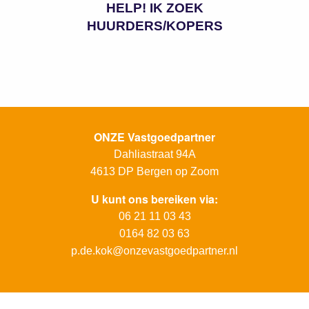
HELP! IK ZOEK
HUURDERS/KOPERS
ONZE Vastgoedpartner
Dahliastraat 94A
4613 DP
Bergen op Zoom
U kunt ons bereiken via:
06 21 11 03 43
0164 82 03 63
p.de.kok@onzevastgoedpartner.nl