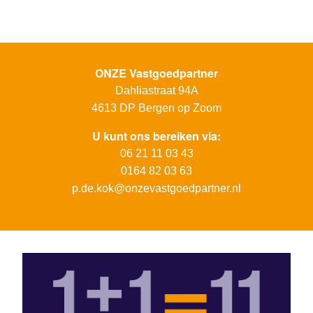
ONZE Vastgoedpartner
Dahliastraat 94A
4613 DP
Bergen op Zoom
U kunt ons bereiken via:
06 21 11 03 43
0164 82 03 63
p.de.kok@onzevastgoedpartner.nl