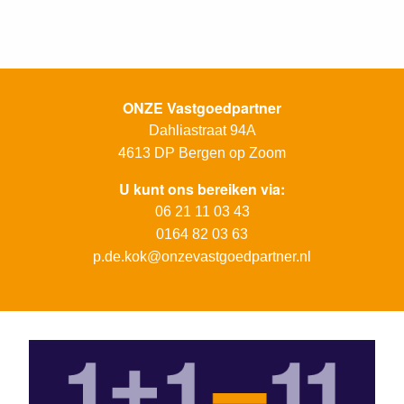
ONZE Vastgoedpartner
Dahliastraat 94A
4613 DP
Bergen op Zoom
U kunt ons bereiken via:
06 21 11 03 43
0164 82 03 63
p.de.kok@onzevastgoedpartner.nl