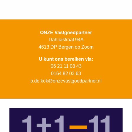
ONZE Vastgoedpartner
Dahliastraat 94A
4613 DP
Bergen op Zoom
U kunt ons bereiken via:
06 21 11 03 43
0164 82 03 63
p.de.kok@onzevastgoedpartner.nl